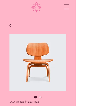
SKU: 36523641234523